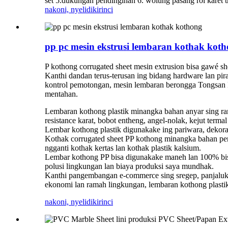
set 5.dukungan pendinginan 6. wolung pasang rol karet t
nakoni, nyelidiki
rinci
pp pc mesin ekstrusi lembaran kothak kot
P kothong corrugated sheet mesin extrusion bisa gawé 
Kanthi dandan terus-terusan ing bidang hardware lan piran
kontrol pemotongan, mesin lembaran berongga Tongsan PP
mentahan.
Lembaran kothong plastik minangka bahan anyar sing ra
resistance karat, bobot entheng, angel-nolak, kejut termal
Lembar kothong plastik digunakake ing pariwara, dekorasi
Kothak corrugated sheet PP kothong minangka bahan pen
ngganti kothak kertas lan kothak plastik kalsium.
Lembar kothong PP bisa digunakake maneh lan 100% bisa 
polusi lingkungan lan biaya produksi saya mundhak.
Kanthi pangembangan e-commerce sing sregep, panjaluk
ekonomi lan ramah lingkungan, lembaran kothong plasti
nakoni, nyelidiki
rinci