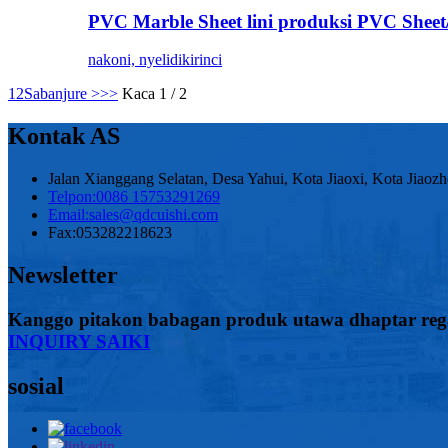
PVC Marble Sheet lini produksi PVC Sheet
nakoni, nyelidiki
rinci
1
2
Sabanjure >
>>
Kaca 1 / 2
Kontak AS
Jalan Xianggang Selatan, Desa Yahui, Kota Jiaoxi, Kota Jiaoz
Telpon:
0086 15753291269
Email:
sales@qdcuishi.com
Fax:
053282218623
Newsletter
Kanggo pitakon babagan produk utawa dhaptar rega,
INQUIRY SAIKI
sosial