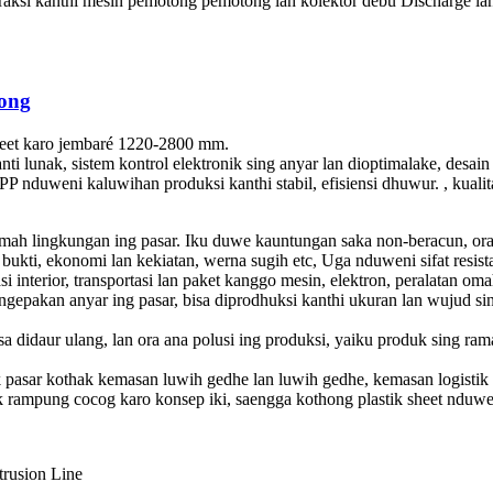
raksi kanthi mesin pemotong pemotong lan kolektor debu Discharge lan 
hong
sheet karo jembaré 1220-2800 mm.
ti lunak, sistem kontrol elektronik sing anyar lan dioptimalake, desain 
 nduweni kaluwihan produksi kanthi stabil, efisiensi dhuwur. , kuali
mah lingkungan ing pasar. Iku duwe kauntungan saka non-beracun, ora
 bukti, ekonomi lan kekiatan, werna sugih etc, Uga nduweni sifat resista
 interior, transportasi lan paket kanggo mesin, elektron, peralatan oma
gepakan anyar ing pasar, bisa diprodhuksi kanthi ukuran lan wujud 
didaur ulang, lan ora ana polusi ing produksi, yaiku produk sing rama
 pasar kothak kemasan luwih gedhe lan luwih gedhe, kemasan logist
k rampung cocog karo konsep iki, saengga kothong plastik sheet nduw