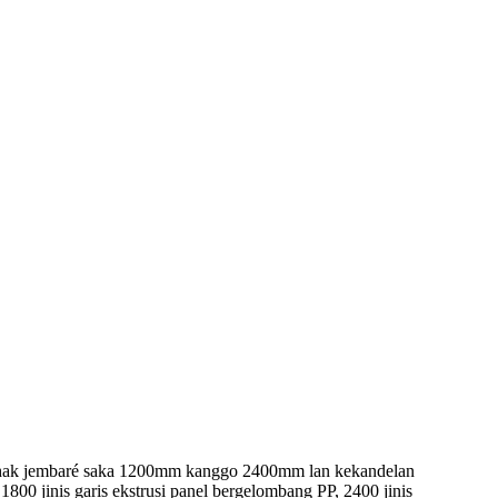
othak jembaré saka 1200mm kanggo 2400mm lan kekandelan
00 jinis garis ekstrusi panel bergelombang PP, 2400 jinis