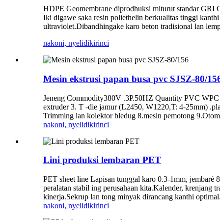
HDPE Geomembrane diprodhuksi miturut standar GRI
Iki digawe saka resin poliethelin berkualitas tinggi kan
ultraviolet.Dibandhingake karo beton tradisional lan l
nakoni, nyelidiki
rinci
Mesin ekstrusi papan busa pvc SJSZ-80/15
Jeneng Commodity380V .3P.50HZ Quantity PVC WPC F
extruder 3. T -die jamur (L2450, W1220,T: 4-25mm) .platf
Trimming lan kolektor bledug 8.mesin pemotong 9.Otomat
nakoni, nyelidiki
rinci
Lini produksi lembaran PET
PET sheet line Lapisan tunggal karo 0.3-1mm, jembaré 80
peralatan stabil ing perusahaan kita.Kalender, krenjang 
kinerja.Sekrup lan tong minyak dirancang kanthi optimal.
nakoni, nyelidiki
rinci