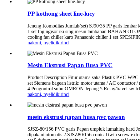
PP kothong sheet line-lucy
Jeneng Komoditas Jumlah(set) SJ90/35 PP garis lembar 
1 set Ing ngisor iki sing mesin tambahan BAHAN OTOMA
cooling fan chiller karo Panasonic chiller 1 set SP
nakoni, nyelidiki
rinci
Mesin Ekstrusi Papan Busa PVC
Product Description Fitur utama saka Plastik PVC WPC
set Siemens bagean listrik: motor utama / AC contactor 
4.Pengontrol suhu:OMRON Jepang 5.Relay/travel switch
nakoni, nyelidiki
rinci
mesin ekstrusi papan busa pvc pawon
SJSZ-80/156 PVC garis Papan umpluk lumahing har
dipakani otomatis 2.SJSZ80/156 conical twin screw extru