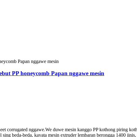
isebut PP honeycomb Papan nggawe mesin
sheet corrugated nggawe.We duwe mesin kanggo PP kothong piring k
ng beda-beda, kayata mesin extruder lembaran berongga 1400 jinis, 18