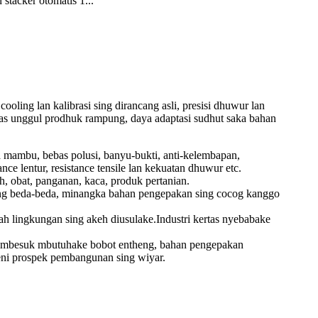
stacker otomatis 1...
cooling lan kalibrasi sing dirancang asli, presisi dhuwur lan
tas unggul prodhuk rampung, daya adaptasi sudhut saka bahan
 mambu, bebas polusi, banyu-bukti, anti-kelembapan,
nce lentur, resistance tensile lan kekuatan dhuwur etc.
h, obat, panganan, kaca, produk pertanian.
sing beda-beda, minangka bahan pengepakan sing cocog kanggo
h lingkungan sing akeh diusulake.Industri kertas nyebabake
ik mbesuk mbutuhake bobot entheng, bahan pengepakan
eni prospek pembangunan sing wiyar.