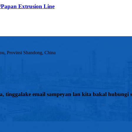
/Papan Extrusion Line
hou, Provinsi Shandong, China
 tinggalake email sampeyan lan kita bakal hubungi 