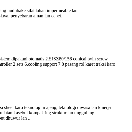
 sing nuduhake sifat tahan impermeable lan
iaya, penyebaran aman lan cepet.
 dipakani otomatis 2.SJSZ80/156 conical twin screw
ller 2 sets 6.cooling support 7.8 pasang rol karet traksi karo
 sheet karo teknologi majeng, teknologi diwasa lan kinerja
eralatan kasebut kompak ing struktur lan unggul ing
ut dhuwur lan ...