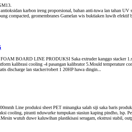
 GM13.
thi antioksidan karbon ireng proporsional, bahan anti-tuwa lan tahan UV
empung compacted, geomembranes Gamelan wis buktiaken luwih efektif b
6
OAM BOARD LINE PRODUKSI Saka extruder kanggo stacker 1.sistem
orm kalibrasi cooling -4 pasangan kalibrator 5.Mould temperature contro
is discharge lan stacker/robert 1 20HP hawa dingin...
0mmh Line produksi sheet PET minangka salah siji saka baris produksi
traksi cooling, piranti nduwurke tumpukan stasiun kaping pindho, lsp. P
Mesin wutuh duwe kaluwihan plastikisasi seragam, ekstrusi stabil, outp