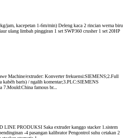
g/jam, kacepetan 1-6m/min) Deleng kaca 2 rincian werna biru
ur ulang limbah pinggiran 1 set SWP360 crusher 1 set 20HP
gawe Machine/extruder: Konverter frekuensi:SIEMENS;2.Full
 saka kabèh baris) / ngalih komentar;3.PLC:SIEMENS
a 7.Mould:China famous br...
LINE PRODUKSI Saka extruder kanggo stacker 1.sistem
pendinginan -4 pasangan kalibrator Pengontrol suhu cetakan 2