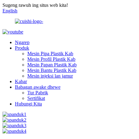
Sugeng rawuh ing situs web kita!
English
Ngarep
Produk
Mesin Pipa Plastik Kab
Mesin Profil Plastik Kab
Mesin Papan Plastik Kab
Mesin Bantu Plastik Kab
Mesin injeksi lan jamur
Kabar
Babagan awake dhewe
Tur Pabrik
Sertifikat
Hubungi Kita