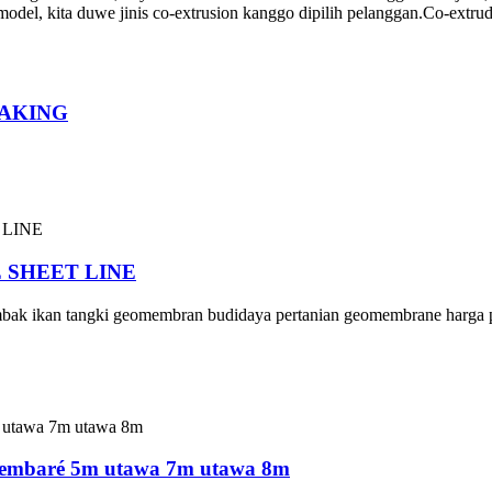
el, kita duwe jinis co-extrusion kanggo dipilih pelanggan.Co-extrude
MAKING
 SHEET LINE
 ikan tangki geomembran budidaya pertanian geomembrane harga 
jembaré 5m utawa 7m utawa 8m