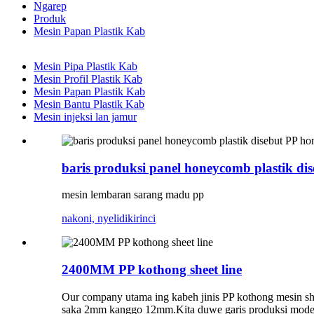
Ngarep
Produk
Mesin Papan Plastik Kab
Mesin Pipa Plastik Kab
Mesin Profil Plastik Kab
Mesin Papan Plastik Kab
Mesin Bantu Plastik Kab
Mesin injeksi lan jamur
baris produksi panel honeycomb plastik d
mesin lembaran sarang madu pp
nakoni, nyelidiki
rinci
2400MM PP kothong sheet line
Our company utama ing kabeh jinis PP kothong mesin 
saka 2mm kanggo 12mm.Kita duwe garis produksi model si