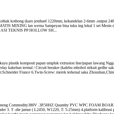
kothak kothong (karo jembaré 1220mm, kekandelan 2-6mm .output 240k
TIS MIXING lan werna Sampeyan bisa tuku ing lokal 1 set Mesin da
ESIFIKASI TEKNIS PP HOLLOW SH...
 kayu plastik komposit papan umpluk extrusion line/papan lawang Ng
/ relay kakehan termal / Circuit breaker (kalebu mbobol sirkuit gedhe
:Schneider France 6.Twin-Screw: merek terkenal saka Zhoushan,Chin
d Jeneng Commodity380V .3P.50HZ Quantity PVC WPC FOAM BOARD 
der 3. T -die jamur ( L2450, W1220, T: 5-25mm) 4.platform kalibrasi 