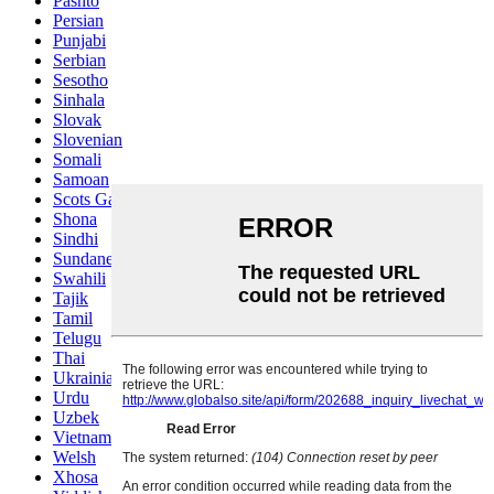
Pashto
Persian
Punjabi
Serbian
Sesotho
Sinhala
Slovak
Slovenian
Somali
Samoan
Scots Gaelic
Shona
Sindhi
Sundanese
Swahili
Tajik
Tamil
Telugu
Thai
Ukrainian
Urdu
Uzbek
Vietnamese
Welsh
Xhosa