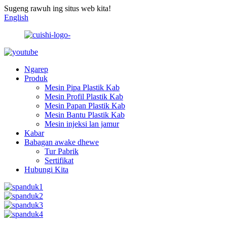
Sugeng rawuh ing situs web kita!
English
Ngarep
Produk
Mesin Pipa Plastik Kab
Mesin Profil Plastik Kab
Mesin Papan Plastik Kab
Mesin Bantu Plastik Kab
Mesin injeksi lan jamur
Kabar
Babagan awake dhewe
Tur Pabrik
Sertifikat
Hubungi Kita