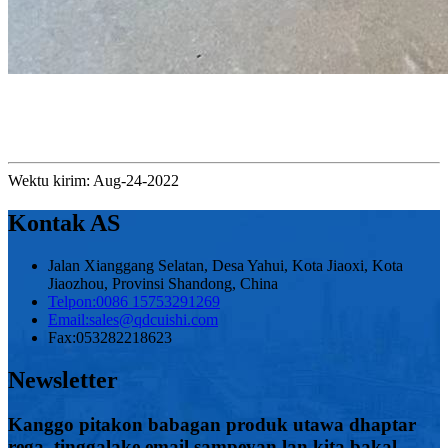
Wektu kirim: Aug-24-2022
Kontak AS
Jalan Xianggang Selatan, Desa Yahui, Kota Jiaoxi, Kota
Jiaozhou, Provinsi Shandong, China
Telpon:
0086 15753291269
Email:
sales@qdcuishi.com
Fax:
053282218623
Newsletter
Kanggo pitakon babagan produk utawa dhaptar
rega, tinggalake email sampeyan lan kita bakal