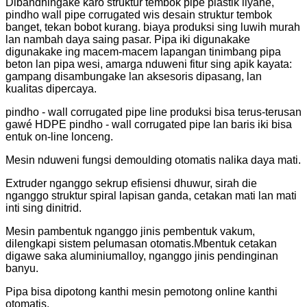
Dibandhingake karo struktur tembok pipe plastik liyane,
pindho wall pipe corrugated wis desain struktur tembok
banget, tekan bobot kurang. biaya produksi sing luwih murah
lan nambah daya saing pasar. Pipa iki digunakake
digunakake ing macem-macem lapangan tinimbang pipa
beton lan pipa wesi, amarga nduweni fitur sing apik kayata:
gampang disambungake lan aksesoris dipasang, lan
kualitas dipercaya.
pindho - wall corrugated pipe line produksi bisa terus-terusan
gawé HDPE pindho - wall corrugated pipe lan baris iki bisa
entuk on-line lonceng.
Mesin nduweni fungsi demoulding otomatis nalika daya mati.
Extruder nganggo sekrup efisiensi dhuwur, sirah die
nganggo struktur spiral lapisan ganda, cetakan mati lan mati
inti sing dinitrid.
Mesin pambentuk nganggo jinis pembentuk vakum,
dilengkapi sistem pelumasan otomatis.Mbentuk cetakan
digawe saka aluminiumalloy, nganggo jinis pendinginan
banyu.
Pipa bisa dipotong kanthi mesin pemotong online kanthi
otomatis.