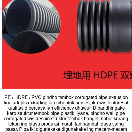
PE / HDPE / PVC pindho tembok corrugated pipe extrusion
line adopts extruding lan mbentuk proses, iku wis featuresof
kualitas dipercaya lan efficiency dhuwur. Dibandhingake
karo struktur tembok pipe plastik liyane, pindho wall pipe
corrugated wis desain struktur tembok banget, bobot kurang
tekan ing biaya produksi murah lan nambah daya saing
pasar. Pipa iki digunakake digunakake ing macem-macem